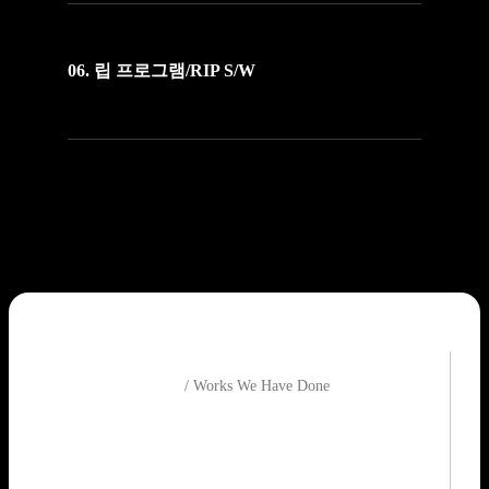
06. 립 프로그램/RIP S/W
Feature
/ Works We Have Done
We’re here to give you effective ideas.