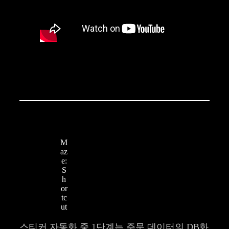
M
az
e:
S
h
or
tc
ut
스티커 자동화 중 1단계는 주문 데이터의 DB화