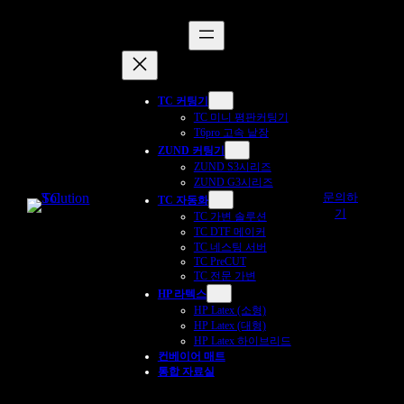
콘
텐
츠
로
바
TC 커팅기
로
TC 미니 평판커팅기
가
T6pro 고속 낱장
기
ZUND 커팅기
ZUND S3시리즈
ZUND G3시리즈
문의하
TC 자동화
기
TC 가변 솔루션
TC DTF 메이커
TC 네스팅 서버
TC PreCUT
TC 전문 가변
HP 라텍스
HP Latex (소형)
HP Latex (대형)
HP Latex 하이브리드
컨베이어 매트
통합 자료실